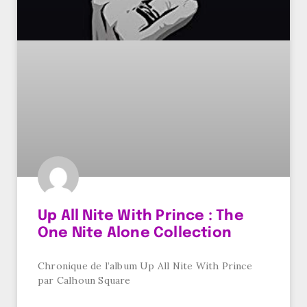
Up All Nite With Prince : The
One Nite Alone Collection
Chronique de l’album Up All Nite With Prince
par Calhoun Square