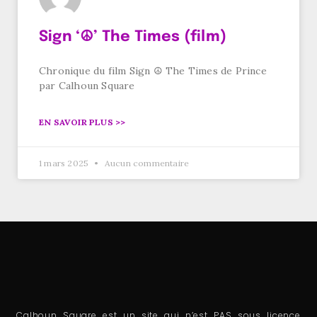
Sign ‘☮’ The Times (film)
Chronique du film Sign ☮ The Times de Prince
par Calhoun Square
EN SAVOIR PLUS >>
1 mars 2025
Aucun commentaire
Calhoun Square est un site qui n’est PAS sous licence