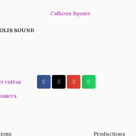
APOLIS SOUND
et vidéos
ossiers
tions
Productions