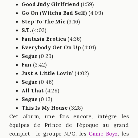
Good Judy Girlfriend
(1:59)
Go On (Witcha Bad Self)
(4:09)
Step To The Mic
(3:16)
S.T.
(4:03)
Fantasia Erotica
(4:36)
Everybody Get On Up
(4:01)
Segue
(0:29)
Fun
(3:42)
Just A Little Lovin’
(4:02)
Segue
(0:46)
All That
(4:29)
Segue
(0:12)
This Is My House
(3:28)
Cet album, une fois encore, intègre les
équipes de Prince de l’époque au grand
complet : le groupe NPG, les
Game Boyz
, les