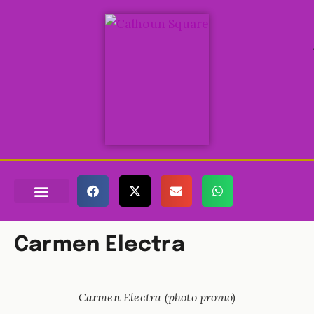
QUI EST PRINCE ?
LES FILMS ET VIDÉOS
MES CONCERTS
TOUTES LES TOURNÉES
Carmen Electra
Carmen Electra (photo promo)