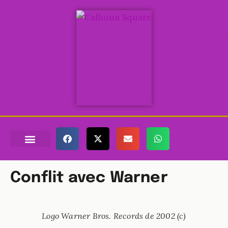
QUI EST PRINCE ?
LES FILMS ET VIDÉOS
MES CONCERTS
TOUTES LES TOURNÉES
Conflit avec Warner
Logo Warner Bros. Records de 2002 (c)