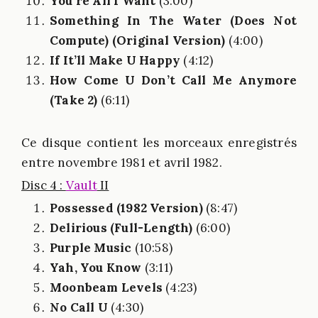
You’re All I Want
(3:00)
Something In The Water (Does Not
Compute) (Original Version)
(4:00)
If It’ll Make U Happy
(4:12)
How Come U Don’t Call Me Anymore
(Take 2)
(6:11)
Ce disque contient les morceaux enregistrés
entre novembre 1981 et avril 1982.
Disc 4 :
Vault
II
Possessed (1982 Version)
(8:47)
Delirious (Full-Length)
(6:00)
Purple Music
(10:58)
Yah, You Know
(3:11)
Moonbeam Levels
(4:23)
No Call U
(4:30)