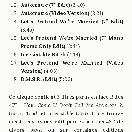
Automatic (7″ Edit)
(3:40)
Automatic (Video Version)
(8:21)
Let’s Pretend We’re Married (7″ Edit)
(3:45)
Let’s Pretend We’re Married (7″ Mono
Promo Only Edit)
(3:44)
Irresistible Bitch
(4:14)
Let’s Pretend We’re Married (Video
Version)
(4:03)
D.M.S.R. (Edit)
(5:06)
Ce disque contient 3 titres parus en face B des
45T :
How Come U Don’t Call Me Anymore
?,
Horny Toad
, et
Irresistible Bitch
. On y trouve
aussi les versions
edit
parues sur des 45T de
divers pays, ou sur certaines éditions