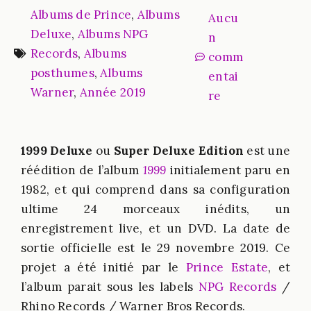
Albums de Prince
,
Albums
Aucu
Deluxe
,
Albums NPG
n
Records
,
Albums
comm
posthumes
,
Albums
entai
Warner
,
Année 2019
re
1999 Deluxe
ou
Super Deluxe Edition
est une
réédition de l’album
1999
initialement paru en
1982, et qui comprend dans sa configuration
ultime 24 morceaux inédits, un
enregistrement live, et un DVD. La date de
sortie officielle est le 29 novembre 2019. Ce
projet a été initié par le
Prince Estate
, et
l’album parait sous les labels
NPG Records
/
Rhino Records / Warner Bros Records.