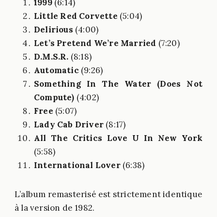
1999
(6:14)
Little Red Corvette
(5:04)
Delirious
(4:00)
Let’s Pretend We’re Married
(7:20)
D.M.S.R.
(8:18)
Automatic
(9:26)
Something In The Water (Does Not
Compute)
(4:02)
Free
(5:07)
Lady Cab Driver
(8:17)
All The Critics Love U In New York
(5:58)
International Lover
(6:38)
L’album remasterisé est strictement identique
à la version de 1982.