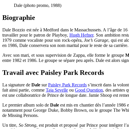
Dale (photo promo, 1988)
Biographie
Dale Bozzio est née à Medford dans le Massachussets. A l’âge de 16 
travailler pour le patron de Playboy,
Hugh Hefner
. Son ambition rest
1979 comme vocaliste pour son rock-opéra,
Joe’s Garage
, qui est 
en 1986, Dale conservera son nom marital pour le reste de sa carrière.
Avec son mari, et sous supervision de Zappa, elle forme le groupe
M
entre 1982 et 1986. Le groupe se sépare peu après. Dale est alors sign
Travail avec Paisley Park Records
La signature de
Dale
sur
Paisley Park Records
s’inscrit dans la volon
fait ainsi partie, comme
Taja Sevelle
ou
Good Question
, des artistes
est une collaboratrice de Prince de longue date. Jamie Shoop est remerc
Le premier album solo de
Dale
est mis en chantier dès l’année 1986 en
notamment pour George Duke, Bobby Brown, ou le groupe The Whisper
de Missing Persons.
Un titre,
So Strong
, est produit et proposé par Prince pour intégrer l