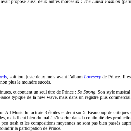
avait proposé aussi deux autres morceaux :
The Latest Fashion
(paru
ords
, soit tout juste deux mois avant l’album
Lovesexy
de Prince. Il e
s non plus le moindre succès.
utes, et contient un seul titre de Prince :
So Strong
. Son style musical
ambiance typique de la new wave, mais dans un registre plus commercia
eur All Music lui octroie 3 étoiles et demi sur 5. Beaucoup de critique
es, mais il eut bien du mal à s’inscrire dans la continuité des producti
n peu trash et les compositions moyennes ne sont pas bien passés auprè
oindrir la participation de Prince.