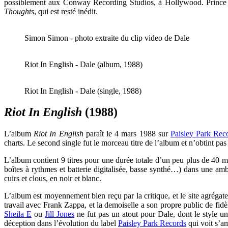
possiblement aux Conway Recording Studios, à Hollywood. Prince 
Thoughts
, qui est resté inédit.
Simon Simon - photo extraite du clip video de Dale
Riot In English - Dale (album, 1988)
Riot In English - Dale (single, 1988)
Riot In English
(1988)
L’album
Riot In English
paraît le 4 mars 1988 sur
Paisley Park Rec
charts. Le second single fut le morceau titre de l’album et n’obtint pa
L’album contient 9 titres pour une durée totale d’un peu plus de 40 min
boîtes à rythmes et batterie digitalisée, basse synthé…) dans une 
cuirs et clous, en noir et blanc.
L’album est moyennement bien reçu par la critique, et le site agrégat
travail avec Frank Zappa, et la demoiselle a son propre public de fidèl
Sheila E
ou
Jill Jones
ne fut pas un atout pour Dale, dont le style u
déception dans l’évolution du label
Paisley Park Records
qui voit s’am