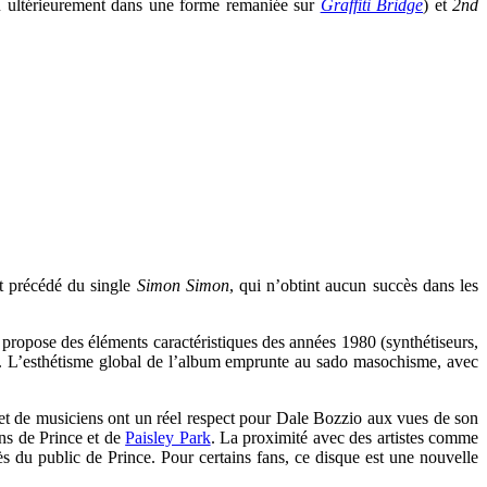
 ultérieurement dans une forme remaniée sur
Graffiti Bridge
) et
2nd
st précédé du single
Simon Simon
, qui n’obtint aucun succès dans les
 propose des éléments caractéristiques des années 1980 (synthétiseurs,
l. L’esthétisme global de l’album emprunte au sado masochisme, avec
s et de musiciens ont un réel respect pour Dale Bozzio aux vues de son
ons de Prince et de
Paisley Park
. La proximité avec des artistes comme
s du public de Prince. Pour certains fans, ce disque est une nouvelle