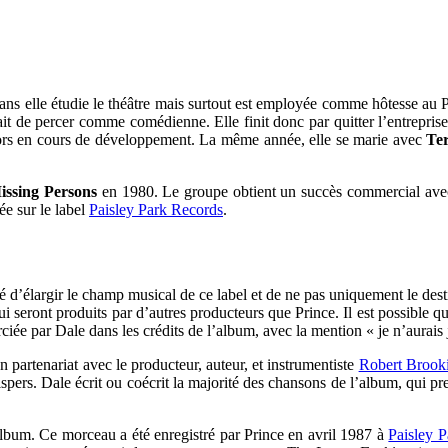
ans elle étudie le théâtre mais surtout est employée comme hôtesse au
ait de percer comme comédienne. Elle finit donc par quitter l’entrepri
alors en cours de développement. La même année, elle se marie avec
Te
issing Persons
en 1980. Le groupe obtient un succès commercial avec q
ée sur le label
Paisley Park Records
.
té d’élargir le champ musical de ce label et de ne pas uniquement le dest
 qui seront produits par d’autres producteurs que Prince. Il est possible 
iée par Dale dans les crédits de l’album, avec la mention « je n’aurais j
 partenariat avec le producteur, auteur, et instrumentiste
Robert Brook
s. Dale écrit ou coécrit la majorité des chansons de l’album, qui pr
’album. Ce morceau a été enregistré par Prince en avril 1987 à
Paisley P