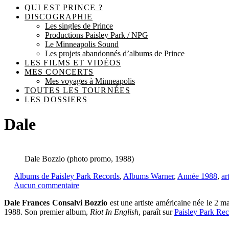
QUI EST PRINCE ?
DISCOGRAPHIE
Les singles de Prince
Productions Paisley Park / NPG
Le Minneapolis Sound
Les projets abandonnés d’albums de Prince
LES FILMS ET VIDÉOS
MES CONCERTS
Mes voyages à Minneapolis
TOUTES LES TOURNÉES
LES DOSSIERS
Dale
Dale Bozzio (photo promo, 1988)
Albums de Paisley Park Records
,
Albums Warner
,
Année 1988
,
ar
Aucun commentaire
Dale Frances Consalvi Bozzio
est une artiste américaine née le 2 m
1988. Son premier album,
Riot In English
, paraît sur
Paisley Park Re