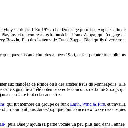
 Playboy Club local. En 1976, elle déménage pour Los Angeles afin de
se Playboy et rencontre alors le musicien Frank Zappa, qui l’engage en
rry Bozzio
, l’un des batteurs de Frank Zappa. Bien qu’ils divorceront
uelques hits au début des années 1980, et fait paraître trois albums
iner aux fiancées de Prince ou à des artistes issus de Minneapolis. Elle
que cette signature ait été obtenue avec le concours de Jamie Shoop, qui
amais pu faire tout cela sans toi ».
ins
, qui fut membre du groupe de funk
Earth, Wind & Fire
, et travailla
end un tournant plus dance/pop que l’ambiance new wave des disques
ark
, puis Dale y ajouta sa partie vocale un peu plus tard dans l’année,