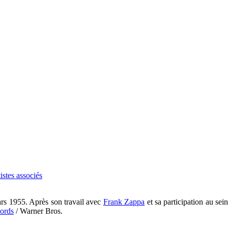
tistes associés
ars 1955. Après son travail avec
Frank Zappa
et sa participation au se
cords
/ Warner Bros.