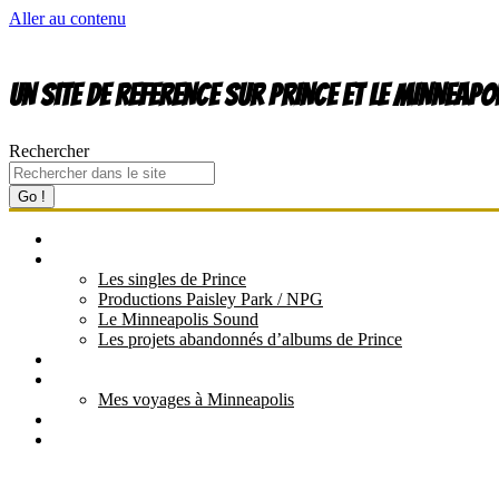
Aller au contenu
UN site de REFERENCE sur PRINCE et le MINNEAPO
Rechercher
Go !
QUI EST PRINCE ?
DISCOGRAPHIE
Les singles de Prince
Productions Paisley Park / NPG
Le Minneapolis Sound
Les projets abandonnés d’albums de Prince
LES FILMS ET VIDÉOS
MES CONCERTS
Mes voyages à Minneapolis
TOUTES LES TOURNÉES
LES DOSSIERS