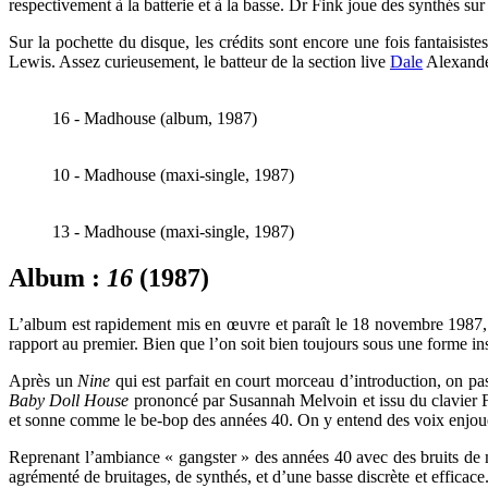
respectivement à la batterie et à la basse. Dr Fink joue des synthés su
Sur la pochette du disque, les crédits sont encore une fois fantaisis
Lewis. Assez curieusement, le batteur de la section live
Dale
Alexander
16 - Madhouse (album, 1987)
10 - Madhouse (maxi-single, 1987)
13 - Madhouse (maxi-single, 1987)
Album :
16
(1987)
L’album est rapidement mis en œuvre et paraît le 18 novembre 1987, 
rapport au premier. Bien que l’on soit bien toujours sous une forme in
Après un
Nine
qui est parfait en court morceau d’introduction, on pa
Baby Doll House
prononcé par
Susannah Melvoin
et issu du clavier 
et sonne comme le be-bop des années 40. On y entend des voix enjoué
Reprenant l’ambiance « gangster » des années 40 avec des bruits de m
agrémenté de bruitages, de synthés, et d’une basse discrète et efficace