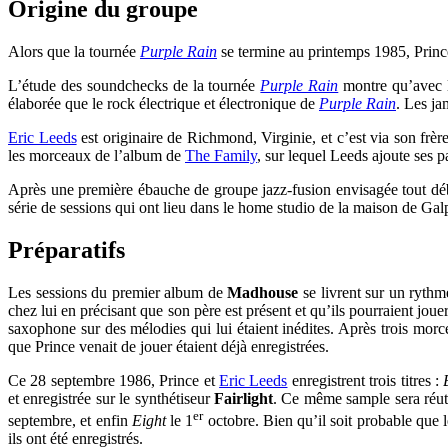
Origine du groupe
Alors que la tournée
Purple Rain
se termine au printemps 1985, Prince 
L’étude des soundchecks de la tournée
Purple Rain
montre qu’avec l
élaborée que le rock électrique et électronique de
Purple Rain
. Les ja
Eric Leeds
est originaire de Richmond, Virginie, et c’est via son frè
les morceaux de l’album de
The Family
, sur lequel Leeds ajoute ses 
Après une première ébauche de groupe jazz-fusion envisagée tout dé
série de sessions qui ont lieu dans le home studio de la maison de Ga
Préparatifs
Les sessions du premier album de
Madhouse
se livrent sur un rythm
chez lui en précisant que son père est présent et qu’ils pourraient jouer
saxophone sur des mélodies qui lui étaient inédites. Après trois morc
que Prince venait de jouer étaient déjà enregistrées.
Ce 28 septembre 1986, Prince et
Eric Leeds
enregistrent trois titres :
et enregistrée sur le synthétiseur
Fairlight
. Ce même sample sera réutil
er
septembre, et enfin
Eight
le 1
octobre. Bien qu’il soit probable que l
ils ont été enregistrés.