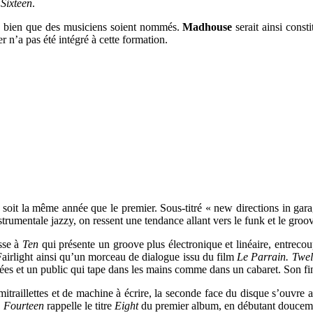
r
Sixteen
.
tes bien que des musiciens soient nommés.
Madhouse
serait ainsi const
 n’a pas été intégré à cette formation.
soit la même année que le premier. Sous-titré « new directions in gara
strumentale jazzy, on ressent une tendance allant vers le funk et le gro
sse à
Ten
qui présente un groove plus électronique et linéaire, entreco
Fairlight ainsi qu’un morceau de dialogue issu du film
Le Parrain.
Twel
es et un public qui tape dans les mains comme dans un cabaret. Son fin
itraillettes et de machine à écrire, la seconde face du disque s’ouvre
.
Fourteen
rappelle le titre
Eight
du premier album, en débutant doucemen