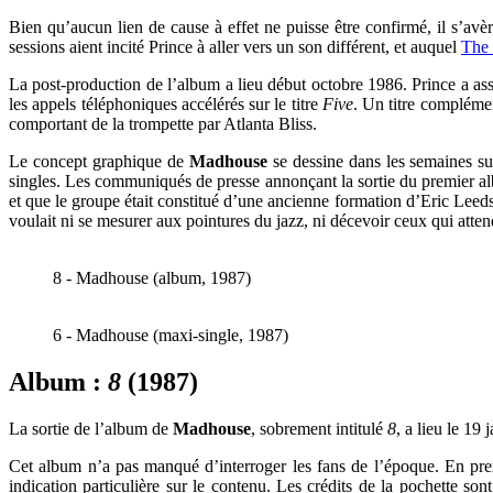
Bien qu’aucun lien de cause à effet ne puisse être confirmé, il s’avè
sessions aient incité Prince à aller vers un son différent, et auquel
The 
La post-production de l’album a lieu début octobre 1986. Prince a a
les appels téléphoniques accélérés sur le titre
Five
. Un titre complémen
comportant de la trompette par
Atlanta Bliss
.
Le concept graphique de
Madhouse
se dessine dans les semaines su
singles. Les communiqués de presse annonçant la sortie du premier albu
et que le groupe était constitué d’une ancienne formation d’Eric Leeds
voulait ni se mesurer aux pointures du jazz, ni décevoir ceux qui atte
8 - Madhouse (album, 1987)
6 - Madhouse (maxi-single, 1987)
Album :
8
(1987)
La sortie de l’album de
Madhouse
, sobrement intitulé
8
, a lieu le 19
Cet album n’a pas manqué d’interroger les fans de l’époque. En prem
indication particulière sur le contenu. Les crédits de la pochette s