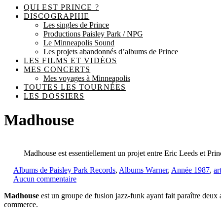
QUI EST PRINCE ?
DISCOGRAPHIE
Les singles de Prince
Productions Paisley Park / NPG
Le Minneapolis Sound
Les projets abandonnés d’albums de Prince
LES FILMS ET VIDÉOS
MES CONCERTS
Mes voyages à Minneapolis
TOUTES LES TOURNÉES
LES DOSSIERS
Madhouse
Madhouse est essentiellement un projet entre Eric Leeds et Prin
Albums de Paisley Park Records
,
Albums Warner
,
Année 1987
,
ar
Aucun commentaire
Madhouse
est un groupe de fusion jazz-funk ayant fait paraître deux
commerce.