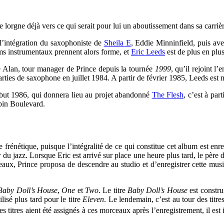
lorgne déjà vers ce qui serait pour lui un aboutissement dans sa carrière
’intégration du saxophoniste de
Sheila E
,
Eddie Minninfield
, puis av
ms instrumentaux prennent alors forme, et
Eric Leeds
est de plus en plus
re Alan, tour manager de Prince depuis la tournée
1999
, qu’il rejoint 
parties de saxophone en juillet 1984. A partir de février 1985, Leeds e
but 1986, qui donnera lieu au projet abandonné
The Flesh
, c’est à pa
lpin Boulevard.
e frénétique, puisque l’intégralité de ce qui constitue cet album est e
 du jazz. Lorsque Eric est arrivé sur place une heure plus tard, le père d
eaux, Prince proposa de descendre au studio et d’enregistrer cette musi
Baby Doll’s House
,
One
et
Two
. Le titre
Baby Doll’s House
est constru
isé plus tard pour le titre
Eleven
. Le lendemain, c’est au tour des titre
es titres aient été assignés à ces morceaux après l’enregistrement, il est