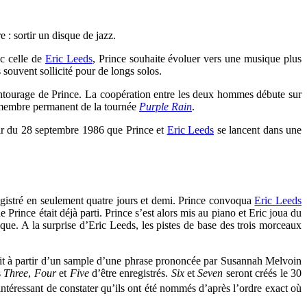
 : sortir un disque de jazz.
ec celle de
Eric Leeds
, Prince souhaite évoluer vers une musique plus
 souvent sollicité pour de longs solos.
l’entourage de Prince. La coopération entre les deux hommes débute sur
st membre permanent de la tournée
Purple Rain
.
rtir du 28 septembre 1986 que Prince et
Eric Leeds
se lancent dans une
nregistré en seulement quatre jours et demi. Prince convoqua
Eric Leeds
e Prince était déjà parti. Prince s’est alors mis au piano et Eric joua du
que. A la surprise d’Eric Leeds, les pistes de base des trois morceaux
it à partir d’un sample d’une phrase prononcée par
Susannah Melvoin
s
Three
,
Four
et
Five
d’être enregistrés.
Six
et
Seven
seront créés le 30
 intéressant de constater qu’ils ont été nommés d’après l’ordre exact où