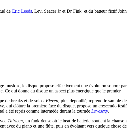
itué de
Eric Leeds
, Levi Seacer Jr et Dr Fink, et du batteur fictif John
ge music », le disque propose effectivement une évolution sonore par
ove. Ce qui donne au disque un aspect plus énergique que le premier.
upé de breaks et de solos.
Eleven
, plus dépouillé, reprend le sample de
ve
, qui clôture la première face du disque, propose un crescendo festif
al a été repris comme intermède durant la tournée
Lovesexy
.
 avec
Thirteen
, un funk dense où le beat de batterie soutient la chanson
t avec du piano et une flûte, puis en évoluant vers quelque chose de