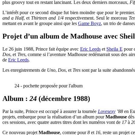
plus groovy tout en restant lancinant. Les deux derniers morceaux,
Fi
L’intérêt pour ce second disque fut bien moindre que pour le premier
and a Half
, et
Thirteen and 1/4
respectivement. Seul le morceau
Te
mettant en avant le groupe ainsi que les
Game Boyz
, un trio de danse
Projet d’un album de Madhouse avec Sheil
Le 26 juin 1988, Prince fait équipe avec
Eric Leeds
et
Sheila E
pour d
Dos
, et
Tres
, comme si l’aventure Madhouse redémarrait sous des airs
de
Eric Leeds
.
Les enregistrements de
Uno
,
Dos
, et
Tres
sont par la suite abandonnés
24 - pochette proposée pour l'album
Album :
24
(décembre 1988)
Par la suite, Prince est occupé à assurer la tournée
Lovesexy
’88
en Eur
projets, embarque pour la réalisation d’un album pour
Madhouse
dès 
ces sessions, avec quatre autres titres dont les numéros vont de
17
à
2
Ce nouveau projet
Madhouse
, comme pour
8
et
16
, reste un projet 