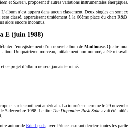
fteen
et
Sixteen
, proposent d’autres variations instrumentales énergiques
. L’album n’est apparu dans aucun classement. Deux singles en sont ex
n
sera classé, apparaissant timidement à la 66ème place du chart R&B
urs alors encore inconnus.
a E (juin 1988)
ébuter l’enregistrement d’un nouvel album de
Madhouse
. Quatre morc
 latino. Un quatrième morceau, initialement non nommé, a été retravail
 et ce projet d’album ne sera jamais terminé.
ope et sur le continent américain. La tournée se termine le 29 novembre
le 5 décembre 1988. Le titre
The Dopamine Rush Suite
avait été initi
0.
centré autour de
Eric L
e
eds
, avec Prince assurant derrière toutes les parti