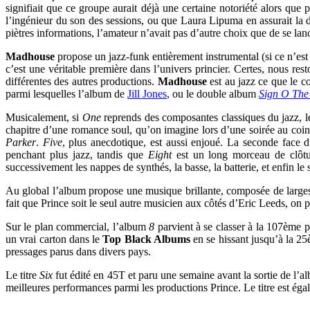
signifiait que ce groupe aurait déjà une certaine notoriété alors que
l’ingénieur du son des sessions, ou que Laura Lipuma en assurait la dir
piètres informations, l’amateur n’avait pas d’autre choix que de se lan
Madhouse
propose un jazz-funk entièrement instrumental (si ce n’est q
c’est une véritable première dans l’univers princier. Certes, nous res
différentes des autres productions.
Madhouse
est au jazz ce que le 
parmi lesquelles l’album de
Jill Jones
, ou le double album
Sign O The
Musicalement, si
One
reprends des composantes classiques du jazz, le
chapitre d’une romance soul, qu’on imagine lors d’une soirée au coi
Parker
.
Five
, plus anecdotique, est aussi enjoué. La seconde face
penchant plus jazz, tandis que
Eight
est un long morceau de clôtur
successivement les nappes de synthés, la basse, la batterie, et enfin l
Au global l’album propose une musique brillante, composée de larges p
fait que Prince soit le seul autre musicien aux côtés d’Eric Leeds, on pe
Sur le plan commercial, l’album
8
parvient à se classer à la 107ème 
un vrai carton dans le
Top Black Albums
en se hissant jusqu’à la 25
pressages parus dans divers pays.
Le titre
Six
fut édité en 45T et paru une semaine avant la sortie de l’al
meilleures performances parmi les productions Prince. Le titre est ég