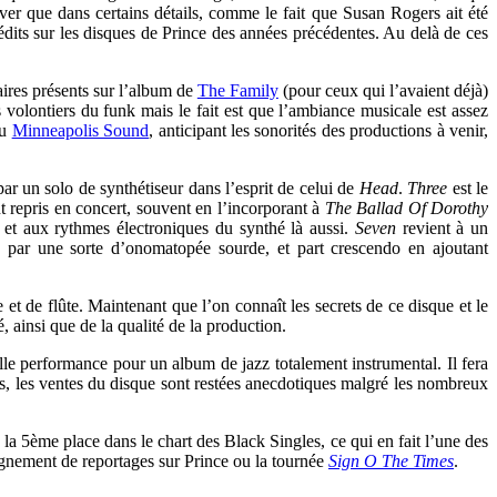
uver que dans certains détails, comme le fait que
Susan Rogers
ait été
crédits sur les disques de Prince des années précédentes. Au delà de ces
laires présents sur l’album de
The Family
(pour ceux qui l’avaient déjà)
s volontiers du funk mais le fait est que l’ambiance musicale est assez
du
Minneapolis Sound
, anticipant les sonorités des productions à venir,
 un solo de synthétiseur dans l’esprit de celui de
Head
.
Three
est le
t repris en concert, souvent en l’incorporant à
The Ballad Of Dorothy
et aux rythmes électroniques du synthé là aussi.
Seven
revient à un
 par une sorte d’onomatopée sourde, et part crescendo en ajoutant
t de flûte. Maintenant que l’on connaît les secrets de ce disque et le
, ainsi que de la qualité de la production.
lle performance pour un album de jazz totalement instrumental. Il fera
rs, les ventes du disque sont restées anecdotiques malgré les nombreux
 la 5ème place dans le chart des Black Singles, ce qui en fait l’une des
agnement de reportages sur Prince ou la tournée
Sign O The Times
.