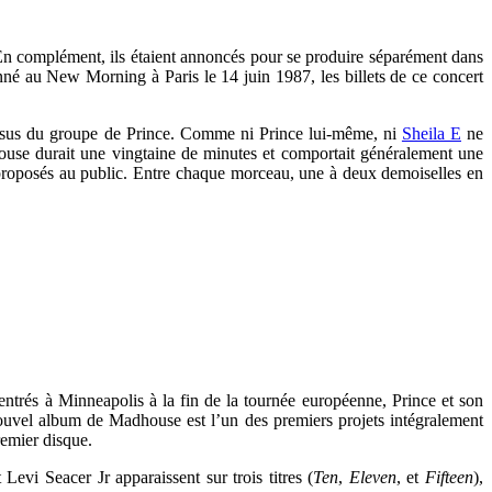
 En complément, ils étaient annoncés pour se produire séparément dans
onné au New Morning à Paris le 14 juin 1987, les billets de ce concert
issus du groupe de Prince. Comme ni Prince lui-même, ni
Sheila E
ne
ouse durait une vingtaine de minutes et comportait généralement une
proposés au public. Entre chaque morceau, une à deux demoiselles en
rentrés à Minneapolis à la fin de la tournée européenne, Prince et son
ouvel album de Madhouse est l’un des premiers projets intégralement
remier disque.
t
Levi Seacer Jr
apparaissent sur trois titres (
Ten
,
Eleven
, et
Fifteen
),