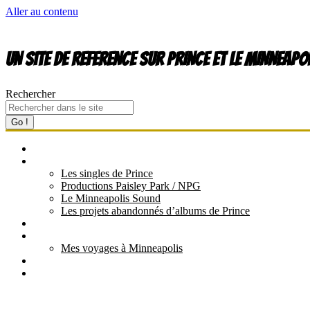
Aller au contenu
UN site de REFERENCE sur PRINCE et le MINNEAPO
Rechercher
Go !
QUI EST PRINCE ?
DISCOGRAPHIE
Les singles de Prince
Productions Paisley Park / NPG
Le Minneapolis Sound
Les projets abandonnés d’albums de Prince
LES FILMS ET VIDÉOS
MES CONCERTS
Mes voyages à Minneapolis
TOUTES LES TOURNÉES
LES DOSSIERS