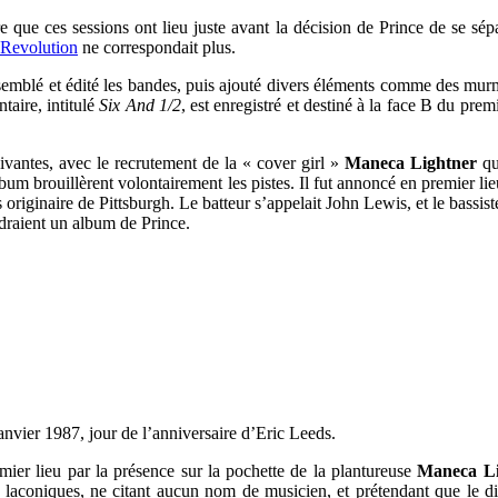
re que ces sessions ont lieu juste avant la décision de Prince de se sé
Revolution
ne correspondait plus.
ssemblé et édité les bandes, puis ajouté divers éléments comme des m
taire, intitulé
Six And 1/2
, est enregistré et destiné à la face B du prem
ivantes, avec le recrutement de la « cover girl »
Maneca Lightner
qu
m brouillèrent volontairement les pistes. Il fut annoncé en premier lieu
 originaire de Pittsburgh. Le batteur s’appelait John Lewis, et le bassis
ndraient un album de Prince.
 janvier 1987, jour de l’anniversaire d’Eric Leeds.
ier lieu par la présence sur la pochette de la plantureuse
Maneca Li
ont laconiques, ne citant aucun nom de musicien, et prétendant que le 