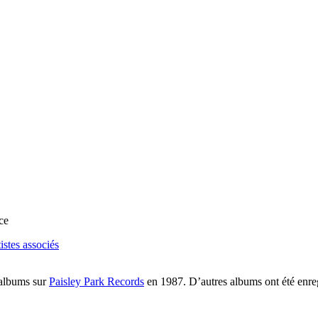
ce
tistes associés
 albums sur
Paisley Park Records
en 1987. D’autres albums ont été enregi