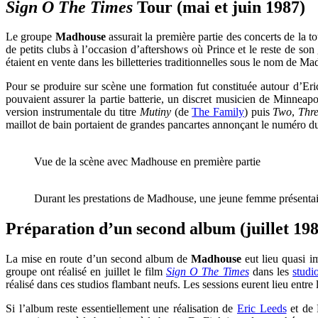
Sign O The Times
Tour (mai et juin 1987)
Le groupe
Madhouse
assurait la première partie des concerts de la 
de petits clubs à l’occasion d’aftershows où Prince et le reste de so
étaient en vente dans les billetteries traditionnelles sous le nom de M
Pour se produire sur scène une formation fut constituée autour d’Eri
pouvaient assurer la partie batterie, un discret musicien de Minne
version instrumentale du titre
Mutiny
(de
The Family
) puis
Two
,
Thr
maillot de bain portaient de grandes pancartes annonçant le numéro du 
Vue de la scène avec Madhouse en première partie
Durant les prestations de Madhouse, une jeune femme présentait
Préparation d’un second album (juillet 19
La mise en route d’un second album de
Madhouse
eut lieu quasi i
groupe ont réalisé en juillet le film
Sign O The Times
dans les
studi
réalisé dans ces studios flambant neufs. Les sessions eurent lieu entre 
Si l’album reste essentiellement une réalisation de
Eric Leeds
et de P