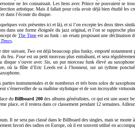
 personne ne les connaissait. Les liens avec Prince ne pouvaient se tro
ection artistique. Mais il fallait pour cela avoir déjà bien étudié les 
cer dans l’écoute du disque.
uelques voix présentes ici et là), et si l’on excepte les deux titres simi
tons dans une forme éloignée du jazz original, et l’on se rapproche plu
concept de
The Time
est au funk : un ersatz proposant une déclinaison 
 Times
.
 titre suivant,
Two
est déjà beaucoup plus funky, emporté notamment par
n du feu.
Four
est un petit morceau plus entraînant, et sera régulièremen
 du disque s’ouvre avec
Six
, un pur morceau funk élevé au saxophone 
e, où la flûte d’Eric Leeds est à l’honneur, sur un rythme ponctué
e saxophone.
arties instrumentales et de nombreux et très bons solos de saxophone e
ut s’émerveiller de sa maîtrise stylistique et de son incroyable virtuosité
place du
Billboard 200
des albums généralistes, ce qui est une assez be
ème place, et il restera dans ce classement pendant 12 semaines. Ailleu
bum. Il ne sera pas classé dans le Billboard des singles, mais se monte à
alement favori des radios en Europe, où il est souvent utilisé en accomp