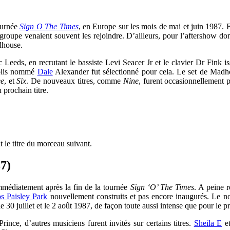
tournée
Sign O The Times
, en Europe sur les mois de mai et juin 1987.
n groupe venaient souvent les rejoindre. D’ailleurs, pour l’aftershow d
adhouse.
c Leeds, en recrutant le bassiste
Levi Seacer Jr
et le clavier Dr Fink 
apolis nommé
Dale
Alexander
fut sélectionné pour cela. Le set de Madh
ee
, et
Six
. De nouveaux titres, comme
Nine
, furent occasionnellement 
prochain titre.
 le titre du morceau suivant.
87)
mmédiatement après la fin de la tournée
Sign ‘O’ The Times
. A peine 
os Paisley Park
nouvellement construits et pas encore inaugurés. Le n
le 30 juillet et le 2 août 1987, de façon toute aussi intense que pour le p
rince, d’autres musiciens furent invités sur certains titres.
Sheila E
e