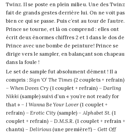
Twinz. Il se poste en plein milieu. Une des Twinz
fait de grands gestes derrière lui. On ne voit pas
bien ce qui se passe. Puis c’est au tour de l’autre.
Prince se tourne, et là on comprend : elles ont
écrit deux énormes chiffres 2 et 1 dans le dos de
Prince avec une bombe de peinture! Prince se
dirige vers le sampler, en balançant son chapeau
dans la foule !
Le set de sample fut absolument dément ! Il a
compris :
Sign ‘O’ The Times
(2 couplets + refrain)
–
When Doves Cry
(1 couplet + refrain) –
Darling
Nikki
(sample) suivi d’un « you’re not ready for
that » –
I Wanna Be Your Lover
(1 couplet +
refrain) –
Erotic City
(sample) –
Alphabet St.
(1
couplet + refrain) –
D.M.S.R.
(1 couplet + refrain +
chants) –
Delirious
(une première!!) –
Gett Off