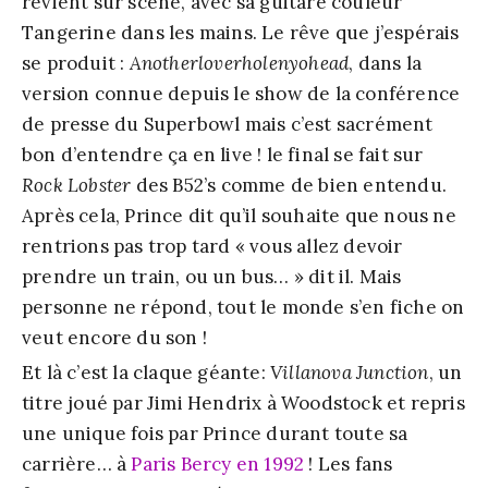
revient sur scène, avec sa guitare couleur
Tangerine dans les mains. Le rêve que j’espérais
se produit :
Anotherloverholenyohead
, dans la
version connue depuis le show de la conférence
de presse du Superbowl mais c’est sacrément
bon d’entendre ça en live ! le final se fait sur
Rock Lobster
des B52’s comme de bien entendu.
Après cela, Prince dit qu’il souhaite que nous ne
rentrions pas trop tard « vous allez devoir
prendre un train, ou un bus… » dit il. Mais
personne ne répond, tout le monde s’en fiche on
veut encore du son !
Et là c’est la claque géante:
Villanova Junction
, un
titre joué par Jimi Hendrix à Woodstock et repris
une unique fois par Prince durant toute sa
carrière… à
Paris Bercy en 1992
! Les fans