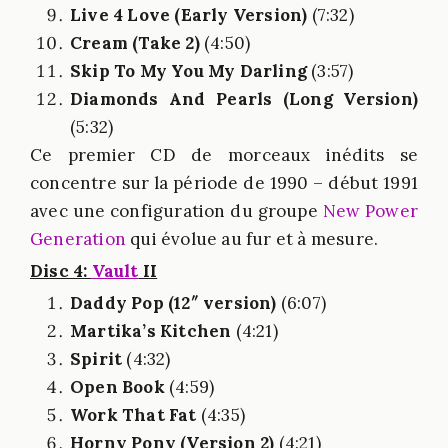
Live 4 Love (Early Version)
(7:32)
Cream (Take 2)
(4:50)
Skip To My You My Darling
(3:57)
Diamonds And Pearls (Long Version)
(5:32)
Ce premier CD de morceaux inédits se
concentre sur la période de 1990 – début 1991
avec une configuration du groupe
New Power
Generation
qui évolue au fur et à mesure.
Disc 4:
Vault
II
Daddy Pop (12″ version)
(6:07)
Martika’s Kitchen
(4:21)
Spirit
(4:32)
Open Book
(4:59)
Work That Fat
(4:35)
Horny Pony (Version 2)
(4:21)