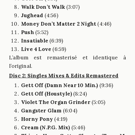
Walk Don’t Walk
(3:07)
Jughead
(4:56)
Money Don’t Matter 2 Night
(4:46)
Push
(5:52)
Insatiable
(6:39)
Live 4 Love
(6:59)
L’album est remasterisé et identique à
l’original.
Disc 2: Singles Mixes & Edits Remastered
Gett Off (Damn Near 10 Min.)
(9:36)
Gett Off (Houstyle)
(8:24)
Violet The Organ Grinder
(5:05)
Gangster Glam
(6:04)
Horny Pony
(4:19)
Cream (N.P.G. Mix)
(5:46)