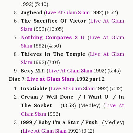
1992) (5:40)
Jughead
(
Live At Glam Slam
1992) (6:52)
The Sacrifice Of Victor
(
Live At Glam
Slam
1992) (10:05)
Nothing Compares 2 U
(
Live At Glam
Slam
1992) (4:50)
Thieves In The Temple
(
Live At Glam
Slam
1992) (7:01)
Sexy M.F.
(
Live At Glam Slam
1992) (5:45)
Disc 7:
Live at Glam Slam
, 1992 part 2
Insatiable
(
Live At Glam Slam
1992) (7:42)
Cream / Well Done
/ I Want U
/ In
The Socket
(13:58) (Medley) (
Live At
Glam Slam
1992)
1999 / Baby I’m A Star / Push
(Medley)
(
Live At Glam Slam
1992) (9:12)