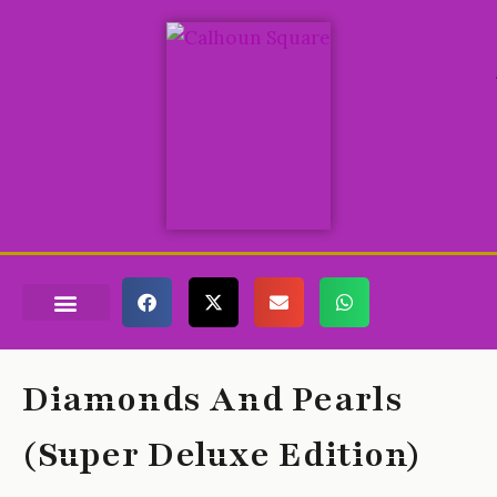
QUI EST PRINCE ?
LES FILMS ET VIDÉOS
MES CONCERTS
TOUTES LES TOURNÉES
Diamonds And Pearls
(Super Deluxe Edition)