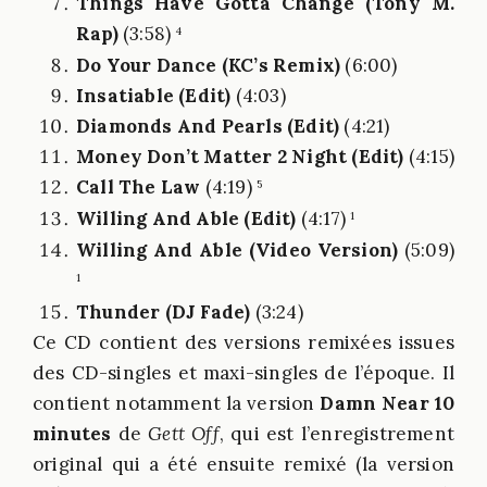
Things Have Gotta Change (Tony M.
Rap)
(3:58)
4
Do Your Dance (KC’s Remix)
(6:00)
Insatiable (Edit)
(4:03)
Diamonds And Pearls (Edit)
(4:21)
Money Don’t Matter 2 Night (Edit)
(4:15)
Call The Law
(4:19)
5
Willing And Able (Edit)
(4:17)
1
Willing And Able (Video Version)
(5:09)
1
Thunder (DJ Fade)
(3:24)
Ce CD contient des versions remixées issues
des CD-singles et maxi-singles de l’époque. Il
contient notamment la version
Damn Near 10
minutes
de
Gett Off
, qui est l’enregistrement
original qui a été ensuite remixé (la version