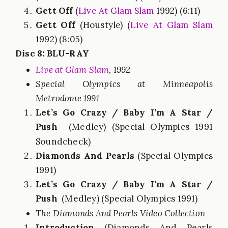
Gett Off
(
Live At Glam Slam
1992) (6:11)
Gett Off
(Houstyle) (
Live At Glam Slam
1992) (8:05)
Disc 8: BLU-RAY
Live at Glam Slam
, 1992
Special Olympics at Minneapolis
Metrodome 1991
Let’s Go Crazy / Baby I’m A Star /
Push
(Medley) (Special Olympics 1991
Soundcheck)
Diamonds And Pearls
(Special Olympics
1991)
Let’s Go Crazy / Baby I’m A Star /
Push
(Medley) (Special Olympics 1991)
The Diamonds And Pearls Video Collection
Introduction
(Diamonds And Pearls